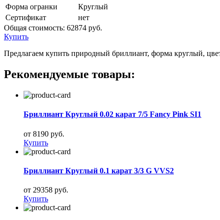
Форма огранки
Круглый
Сертификат
нет
Общая стоимость:
62874 руб.
Купить
Предлагаем купить природный бриллиант, форма круглый, цвет 2
Рекомендуемые товары:
Бриллиант Круглый 0.02 карат 7/5 Fancy Pink SI1
от 8190 руб.
Купить
Бриллиант Круглый 0.1 карат 3/3 G VVS2
от 29358 руб.
Купить