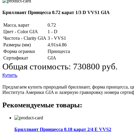
Бриллиант Принцесса 0.72 карат 1/3 D VVS1 GIA
Масса, карат
0.72
Цвет - Color GIA
1 - D
Чистота - Clarity GIA
3 - VVS1
Размеры (мм)
4.91x4.86
Форма огранки
Принцесса
Сертификат
GIA
Общая стоимость:
730800 руб.
Купить
Предлагаем купить природный бриллиант, форма принцесса, цве
Института Америки GIA и лазерную гравировку номера сертиф
Рекомендуемые товары:
Бриллиант Принцесса 0.18 карат 2/4 E VVS2