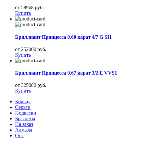
от 58968 руб.
Купить
Бриллиант Принцесса 0.60 карат 4/7 G SI1
от 252000 руб.
Купить
Бриллиант Принцесса 0.67 карат 3/2 E VVS1
от 325080 руб.
Купить
Кольца
Серьги
Подвески
Браслеты
На заказ
Алмазы
Опт