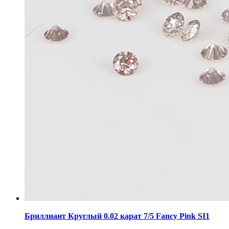
Бриллиант Круглый 0.02 карат 7/5 Fancy Pink SI1