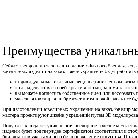
Преимущества уникальн
Сейчас трендовым стало направление «Личного бренда», когд
ювелирных изделий на заказ. Такое украшение будет работать 
индивидуальные, стильные вещи в единственном экземп
они выделяют вас своей креативностью, запоминаются
вы можете воплотить собственные идеи или воссоздать 
массовая ювелирка не брезгует штамповкой, здесь все буд
При изготовлении ювелирных украшений на заказ, ювелир може
мастера проектируют дизайн украшений путем 3D моделировани
Получить в подарок уникальное ювелирное изделие мечтает к
изделии будет подтвержден сертификатом соответствия и ото
бриллиантов уже сами по себе произведение искусства. Пода