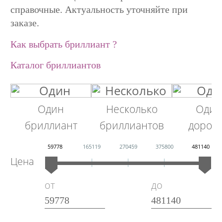
справочные. Актуальность уточняйте при
заказе.
Как выбрать бриллиант ?
Каталог бриллиантов
Один
Несколько
Один
бриллиант
бриллиантов
дорож
59778
165119
270459
375800
481140
Цена
от
до