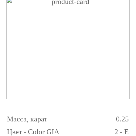
Бриллиант
Круглый
0.25
карат
2/6
E
SI2
Масса, карат
0.25
Цвет - Color GIA
2 - E