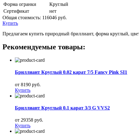
Форма огранки
Круглый
Сертификат
нет
Общая стоимость:
116046 руб.
Купить
Предлагаем купить природный бриллиант, форма круглый, цвет 3
Рекомендуемые товары:
Бриллиант Круглый 0.02 карат 7/5 Fancy Pink SI1
от 8190 руб.
Купить
Бриллиант Круглый 0.1 карат 3/3 G VVS2
от 29358 руб.
Купить