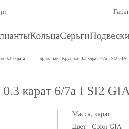
ург
Гара
лианты
Кольца
Серьги
Подвеск
ы 0.3 карата
Бриллиант Круглый 0.3 карат 6/7а I SI2 GIA
.3 карат 6/7а I SI2 GI
Масса, карат
Цвет - Color GIA