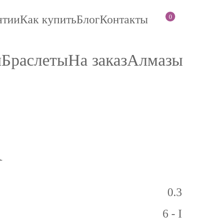
0
нтии
Как купить
Блог
Контакты
и
Браслеты
На заказ
Алмазы
A
0.3
6 - I