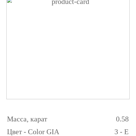
Бриллиант
Кушон
0.58
карат
3/6
E
VS2
Масса, карат
0.58
Цвет - Color GIA
3 - E