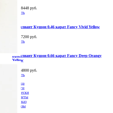
от 308448 руб.
Купить
Бриллиант Кушон 0.46 карат Fancy Vivid Yellow
от 277200 руб.
Купить
Бриллиант Кушон 0.66 карат Fancy Deep Orangy
Yellow
от 604800 руб.
Купить
Кольца
Серьги
Подвески
Браслеты
На заказ
Алмазы
Опт