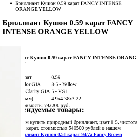
Бриллиант Кушон 0.59 карат FANCY INTENSE
ORANGE YELLOW
Бриллиант Кушон 0.59 карат FANCY
INTENSE ORANGE YELLOW
Бриллиант Кушон 0.59 карат FANCY INTENSE ORAN
YELLOW
Масса, карат
0.59
Цвет - Color GIA
8·5 - Yellow
Чистота - Clarity GIA
5 - VS1
Размеры (мм)
4.9x4.38x3.22
Общая стоимость:
592200 руб.
Рекомендуемые товары:
Купить
Предлагаем купить природный бриллиант, цвет 8·5, чистот
5, вес 0.59 карат, стоимостью 540500 рублей в нашем
магазине.
Бриллиант Кушон 0.51 карат 94/7а Fancy Brown