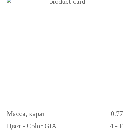
Бриллиант
Принцесса
0.77
карат
4/5
F
VS1
Масса, карат
0.77
Цвет - Color GIA
4 - F