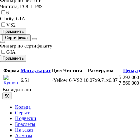
Фильтр по чистоте
Чистота, ГОСТ РФ
6
Clarity, GIA
VS2
Сертификат
Фильтр по сертификату
GIA
Форма
Масса, карат
Цвет
Чистота
Размер, мм
Цена, 
5 292 000
6.51
-Yellow
6-VS2
10.07x9.71x6.87
Кушон
7 560 000
Выводить по
50
Кольца
Серьги
Подвески
Браслеты
На заказ
Алмазы