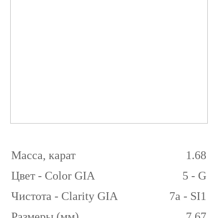
1.68
карат
5/7а
G
SI1
Масса, карат
1.68
Цвет - Color GIA
5 - G
Чистота - Clarity GIA
7а - SI1
Размеры (мм)
7.67