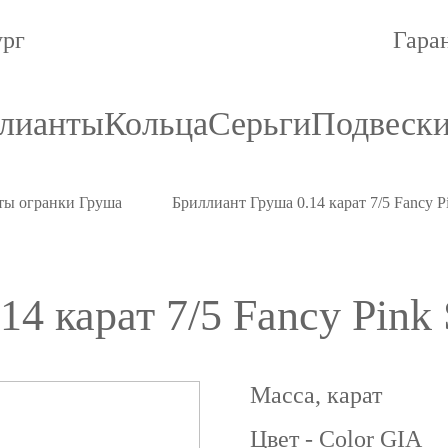
ург
Гара
лианты
Кольца
Серьги
Подвеск
ты огранки Груша
Бриллиант Груша 0.14 карат 7/5 Fancy P
4 карат 7/5 Fancy Pink 
Масса, карат
Цвет - Color GIA