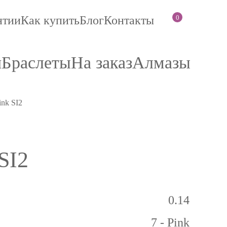
0
нтии
Как купить
Блог
Контакты
и
Браслеты
На заказ
Алмазы
ink SI2
SI2
0.14
7 - Pink