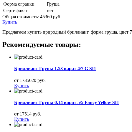
Форма огранки
Груша
Сертификат
нет
Общая стоимость:
45360 руб.
Купить
Предлагаем купить природный бриллиант, форма груша, цвет 7, 
Рекомендуемые товары:
Бриллиант Груша 1.53 карат 4/7 G SI1
от 1735020 руб.
Купить
Бриллиант Груша 0.14 карат 5/5 Fancy Yellow SI1
от 17514 руб.
Купить