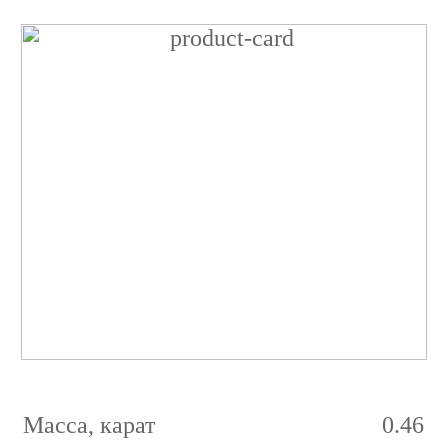
Бриллиант
Груша
0.46
карат
2/4
D
VVS2
Масса, карат
0.46