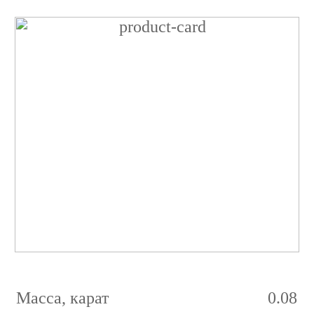
Бриллиант
Кушон
0.08
карат
5/5
Fancy
Yellow
SI1
Масса, карат
0.08