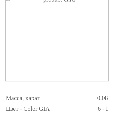
Бриллиант
Принцесса
0.08
карат
6/2
I
VVS1
Масса, карат
0.08
Цвет - Color GIA
6 - I