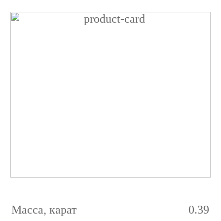
Бриллиант
Принцесса
0.39
карат
81/3
J
VVS1
Масса, карат
0.39