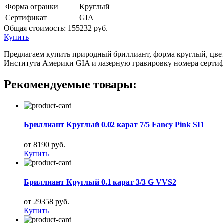
Форма огранки
Круглый
Сертификат
GIA
Общая стоимость:
155232 руб.
Купить
Предлагаем купить природный бриллиант, форма круглый, цвет 
Института Америки GIA и лазерную гравировку номера сертиф
Рекомендуемые товары:
Бриллиант Круглый 0.02 карат 7/5 Fancy Pink SI1
от 8190 руб.
Купить
Бриллиант Круглый 0.1 карат 3/3 G VVS2
от 29358 руб.
Купить