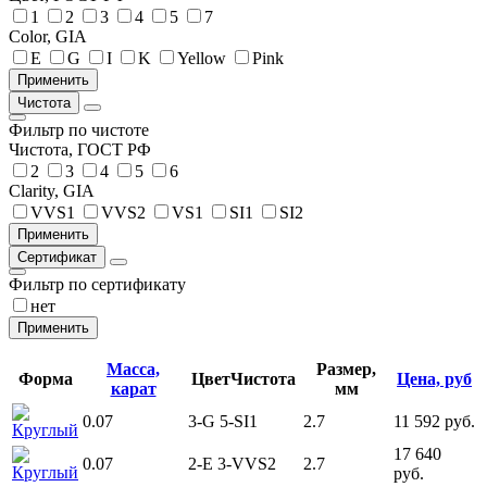
1
2
3
4
5
7
Color, GIA
E
G
I
K
Yellow
Pink
Чистота
Фильтр по чистоте
Чистота, ГОСТ РФ
2
3
4
5
6
Clarity, GIA
VVS1
VVS2
VS1
SI1
SI2
Сертификат
Фильтр по сертификату
нет
Масса,
Размер,
Форма
Цвет
Чистота
Цена, руб
карат
мм
0.07
3-G
5-SI1
2.7
11 592 руб.
Круглый
17 640
0.07
2-E
3-VVS2
2.7
Круглый
руб.