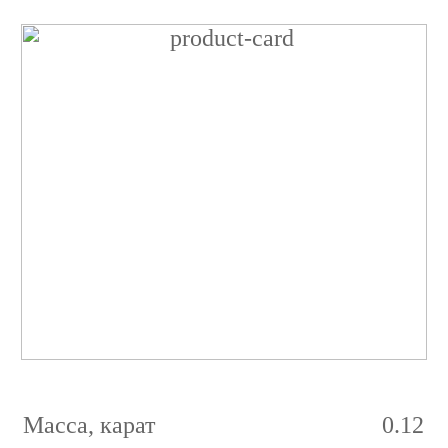
Бриллиант
Кушон
0.12
карат
1/5
Fancy
Pink
SI2
Масса, карат
0.12