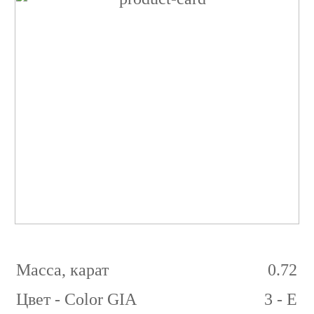
Бриллиант
Овал
0.72
карат
3/3
E
VVS1
Масса, карат
0.72
Цвет - Color GIA
3 - E