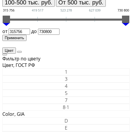
100-500 тыс. руб.
От 500 тыс. руб.
315 756
419 517
523 278
627 039
730 800
от
до
Цвет
Фильтр по цвету
Цвет, ГОСТ РФ
1
3
4
5
7
8·1
Color, GIA
D
E