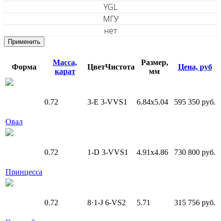
YGL
МГУ
нет
Масса,
Размер,
Форма
Цвет
Чистота
Цена, руб
карат
мм
0.72
3-E
3-VVS1
6.84х5.04
595 350 руб.
Овал
0.72
1-D
3-VVS1
4.91x4.86
730 800 руб.
Принцесса
0.72
8·1-J
6-VS2
5.71
315 756 руб.