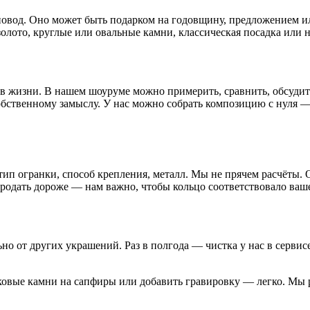
повод. Оно может быть подарком на годовщину, предложением или
олото, круглые или овальные камни, классическая посадка или ни
в жизни. В нашем шоуруме можно примерить, сравнить, обсудить
обственному замыслу. У нас можно собрать композицию с нуля —
, тип огранки, способ крепления, металл. Мы не прячем расчёты.
 продать дороже — нам важно, чтобы кольцо соответствовало ваш
но от других украшений. Раз в полгода — чистка у нас в сервисе
овые камни на сапфиры или добавить гравировку — легко. Мы ра