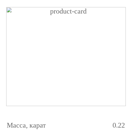
Бриллиант
Принцесса
0.22
карат
3/2
G
VVS1
Масса, карат
0.22