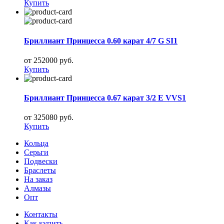
Купить
Бриллиант Принцесса 0.60 карат 4/7 G SI1
от 252000 руб.
Купить
Бриллиант Принцесса 0.67 карат 3/2 E VVS1
от 325080 руб.
Купить
Кольца
Серьги
Подвески
Браслеты
На заказ
Алмазы
Опт
Контакты
Как купить