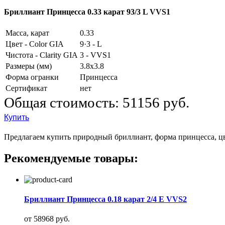
Бриллиант Принцесса 0.33 карат 93/3 L VVS1
Масса, карат
0.33
Цвет - Color GIA
9·3 - L
Чистота - Clarity GIA
3 - VVS1
Размеры (мм)
3.8x3.8
Форма огранки
Принцесса
Сертификат
нет
Общая стоимость:
51156 руб.
Купить
Предлагаем купить природный бриллиант, форма принцесса, цвет
Рекомендуемые товары:
Бриллиант Принцесса 0.18 карат 2/4 E VVS2
от 58968 руб.