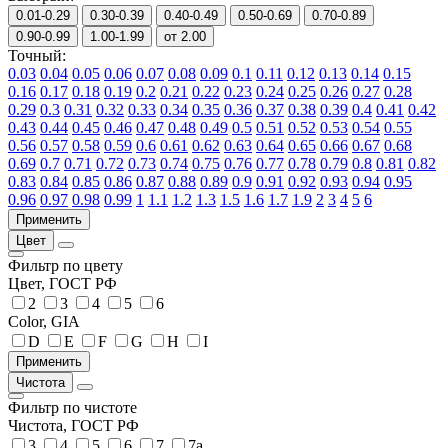
0.01-0.29
0.30-0.39
0.40-0.49
0.50-0.69
0.70-0.89
0.90-0.99
1.00-1.99
от 2.00
Точный:
0.03
0.04
0.05
0.06
0.07
0.08
0.09
0.1
0.11
0.12
0.13
0.14
0.15
0.16
0.17
0.18
0.19
0.2
0.21
0.22
0.23
0.24
0.25
0.26
0.27
0.28
0.29
0.3
0.31
0.32
0.33
0.34
0.35
0.36
0.37
0.38
0.39
0.4
0.41
0.42
0.43
0.44
0.45
0.46
0.47
0.48
0.49
0.5
0.51
0.52
0.53
0.54
0.55
0.56
0.57
0.58
0.59
0.6
0.61
0.62
0.63
0.64
0.65
0.66
0.67
0.68
0.69
0.7
0.71
0.72
0.73
0.74
0.75
0.76
0.77
0.78
0.79
0.8
0.81
0.82
0.83
0.84
0.85
0.86
0.87
0.88
0.89
0.9
0.91
0.92
0.93
0.94
0.95
0.96
0.97
0.98
0.99
1
1.1
1.2
1.3
1.5
1.6
1.7
1.9
2
3
4
5
6
Цвет
Фильтр по цвету
Цвет, ГОСТ РФ
2
3
4
5
6
Color, GIA
D
E
F
G
H
I
Чистота
Фильтр по чистоте
Чистота, ГОСТ РФ
3
4
5
6
7
7а