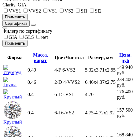
Clarity, GIA
VVS1
VVS2
VS1
VS2
SI1
SI2
Сертификат
Фильтр по сертификату
GIA
GLS
нет
Масса,
Цена,
Форма
Цвет
Чистота
Размер, мм
карат
руб
149 940
0.49
4-F
6-VS2
5.32x3.71x2.55
Изумруд
руб.
239 400
0.46
2-D
4-VVS2
6.46x4.37x2.75
Груша
руб.
176 400
0.4
6-I
5-VS1
4.70
Круглый
руб.
157 500
0.4
6-I
6-VS2
4.75-4.72x2.92
руб.
Круглый
168 840