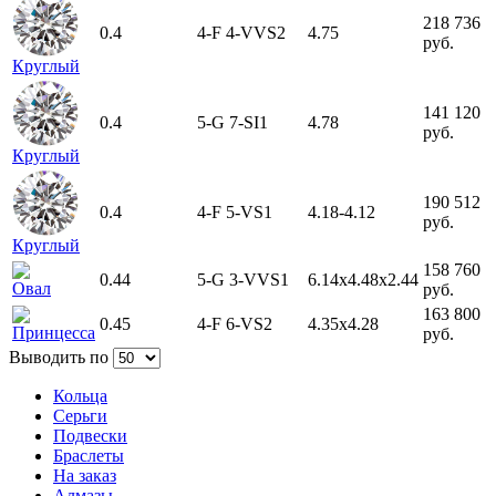
218 736
0.4
4-F
4-VVS2
4.75
руб.
Круглый
141 120
0.4
5-G
7-SI1
4.78
руб.
Круглый
190 512
0.4
4-F
5-VS1
4.18-4.12
руб.
Круглый
158 760
0.44
5-G
3-VVS1
6.14х4.48х2.44
Овал
руб.
163 800
0.45
4-F
6-VS2
4.35x4.28
Принцесса
руб.
Выводить по
Кольца
Серьги
Подвески
Браслеты
На заказ
Алмазы